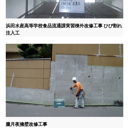
浜田水産高等学校食品流通課実習棟外改修工事 ひび割れ
注入工
朧月夜擁壁改修工事