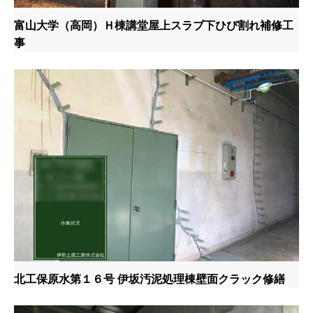
富山大学（高岡）Ｈ棟講堂屋上スラブ下ひび割れ補修工
事
北工保原水第１６号 伊坂汚泥処理棟壁面クラック修繕