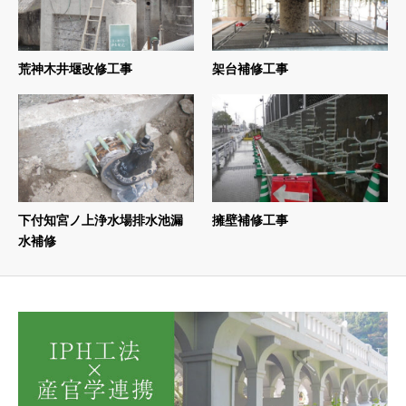
荒神木井堰改修工事
架台補修工事
下付知宮ノ上浄水場排水池漏
擁壁補修工事
水補修